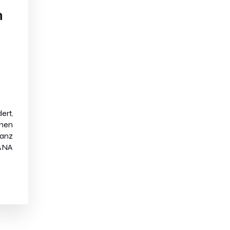
n
ert,
chen
anz
ANA