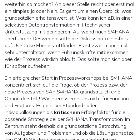
weiterhin so machen? An dieser Stelle reicht aber erst mal
ein simples Ja oder Nein. Es geht um einen Überblick, was
grundsätzlich erhaltenswert ist. Was kann ich z.B. in einer
selektiven Datentransformation mit technischer
Unterstützung mit geringerem Aufwand nach S/4HANA
überführen? Deswegen sollte die Diskussion keinesfalls
auf Use Case Ebene stattfinden! Es ist zwar manchmal
sehr unterhaltsam, wenn Führungskräfte mitbekommen,
wie der Prozess wirklich abläuft. Das sollte man sich aber
für später aufheben.
Ein erfolgreicher Start in Prozessworkshops bei S/4HANA
konzentriert sich auf die Frage, ob der Prozess bzw. der
neue Prozess von SAP S/4HANA grundsätzlich eine
Option darstellt! Wir interessieren uns nicht für Function
und Features. Es geht um Standard- oder
Individuallösungen als
kritischem
Erfolgsfaktor für die
passende Strategie bei der S/4HANA Transformation. Im
Zentrum steht deshalb die grundsätzliche Betrachtung
von Aufgaben und Problemen und ob die Lösungsansätze
von S/4HANA dazu geeignet sind, die geforderten